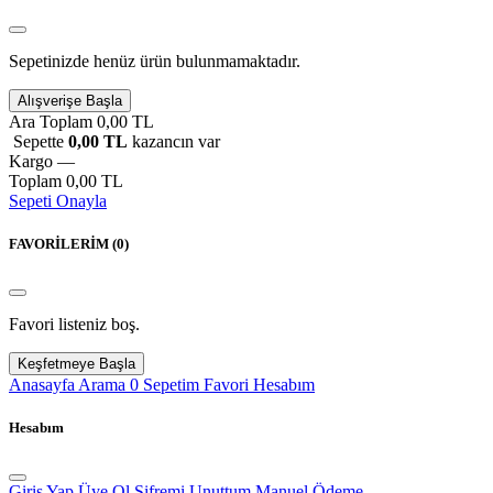
Sepetinizde henüz ürün bulunmamaktadır.
Alışverişe Başla
Ara Toplam
0,00 TL
Sepette
0,00 TL
kazancın var
Kargo
—
Toplam
0,00 TL
Sepeti Onayla
FAVORİLERİM (
0
)
Favori listeniz boş.
Keşfetmeye Başla
Anasayfa
Arama
0
Sepetim
Favori
Hesabım
Hesabım
Giriş Yap
Üye Ol
Şifremi Unuttum
Manuel Ödeme