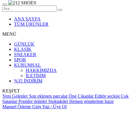
ANA SAYFA
TÜM ÜRÜNLER
MENÜ
GÜNLÜK
KLASİK
SNEAKER
SPOR
KURUMSAL
HAKKIMIZDA
İLETİŞİM
%35 İNDİRİM
KEŞFET
Yeni Gelenler
Son eklenen parçalar
Öne Çıkanlar
Editör seçkisi
Çok
Satanlar
Popüler ürünler
Stoktakiler
Hemen gönderime hazır
Manuel Ödeme
Giriş Yap / Üye Ol