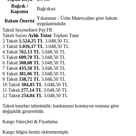
Bağcık /
Bağcıksız
Kapama
Yıkanmaz - Ürün Materyaline göre bakım
Bakım Önerisi
uygulanmalıdır.
Taksit Seçenekleri
PayTR
Taksit Sayısı
Aylık Tutar
Toplam Tutar
2 Taksit
1.524,25 TL
3.048,50 TL
3 Taksit
1.016,17 TL
3.048,50 TL
4 Taksit
762,13 TL
3.048,50 TL
5 Taksit
609,70 TL
3.048,50 TL
6 Taksit
508,08 TL
3.048,50 TL
7 Taksit
435,50 TL
3.048,50 TL
8 Taksit
381,06 TL
3.048,50 TL
9 Taksit
338,72 TL
3.048,50 TL
10 Taksit
304,85 TL
3.048,50 TL
11 Taksit
277,14 TL
3.048,50 TL
12 Taksit
254,04 TL
3.048,50 TL
Taksit tutarları tahminidir; bankanızın komisyon oranına göre
değişiklik gösterebilir.
Kargo Süreçleri & Fiyatlama
Kargo bilgisi henüz eklenmemiştir.