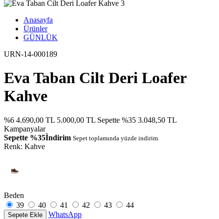
Anasayfa
Ürünler
GÜNLÜK
URN-14-000189
Eva Taban Cilt Deri Loafer
Kahve
%6
4.690,00 TL
5.000,00 TL
Sepette %35
3.048,50 TL
Kampanyalar
Sepette %35İndirim
Sepet toplamında yüzde indirim.
Renk:
Kahve
Beden
39
40
41
42
43
44
WhatsApp
Sepete Ekle