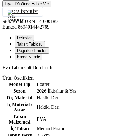
Fiyat Düşünce Haber Ver
%35 İNDIRIM
Stok Kodu
URN-14-000189
Barkod
8694014442769
Detaylar
Taksit Tablosu
Değerlendirmeler
Kargo & İade
Eva Taban Cilt Deri Loafer
Ürün Özellikleri
Model Tip
Loafer
Sezon
2026 İlkbahar & Yaz
Dış Material
Hakiki Deri
İç Material /
Hakiki Deri
Astar
Taban
EVA
Malzemesi
İç Taban
Memort Foam
Topuk Boyu
2,5 cm