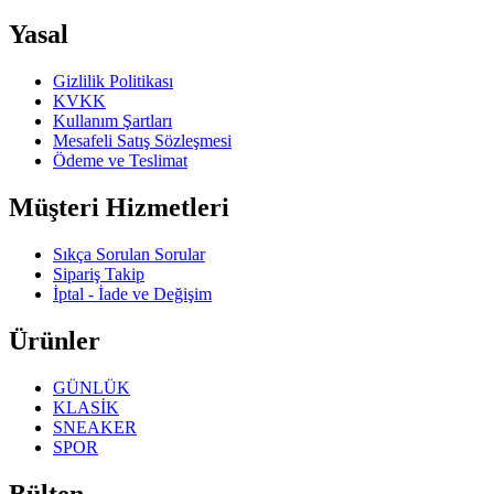
Yasal
Gizlilik Politikası
KVKK
Kullanım Şartları
Mesafeli Satış Sözleşmesi
Ödeme ve Teslimat
Müşteri Hizmetleri
Sıkça Sorulan Sorular
Sipariş Takip
İptal - İade ve Değişim
Ürünler
GÜNLÜK
KLASİK
SNEAKER
SPOR
Bülten