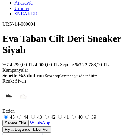
Anasayfa
Ürünler
SNEAKER
URN-14-000004
Eva Taban Cilt Deri Sneaker
Siyah
%7
4.290,00 TL
4.600,00 TL
Sepette %35
2.788,50 TL
Kampanyalar
Sepette %35İndirim
Sepet toplamında yüzde indirim.
Renk:
Siyah
Beden
45
44
43
42
41
40
39
WhatsApp
Sepete Ekle
Fiyat Düşünce Haber Ver