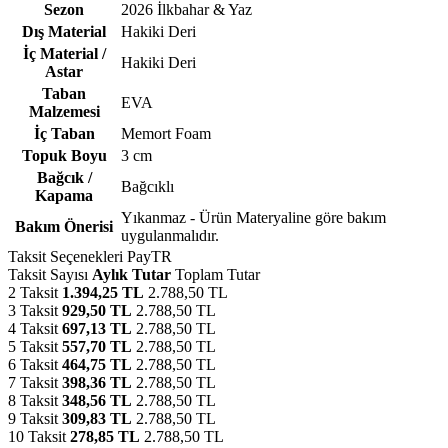
Sezon
2026 İlkbahar & Yaz
Dış Material
Hakiki Deri
İç Material /
Hakiki Deri
Astar
Taban
EVA
Malzemesi
İç Taban
Memort Foam
Topuk Boyu
3 cm
Bağcık /
Bağcıklı
Kapama
Yıkanmaz - Ürün Materyaline göre bakım
Bakım Önerisi
uygulanmalıdır.
Taksit Seçenekleri
PayTR
Taksit Sayısı
Aylık Tutar
Toplam Tutar
2 Taksit
1.394,25 TL
2.788,50 TL
3 Taksit
929,50 TL
2.788,50 TL
4 Taksit
697,13 TL
2.788,50 TL
5 Taksit
557,70 TL
2.788,50 TL
6 Taksit
464,75 TL
2.788,50 TL
7 Taksit
398,36 TL
2.788,50 TL
8 Taksit
348,56 TL
2.788,50 TL
9 Taksit
309,83 TL
2.788,50 TL
10 Taksit
278,85 TL
2.788,50 TL