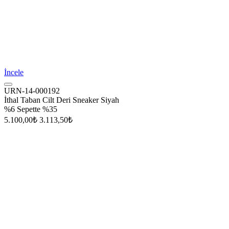
İncele
URN-14-000192
İthal Taban Cilt Deri Sneaker Siyah
%6
Sepette %35
5.100,00₺
3.113,50₺