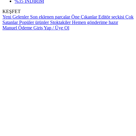
%35 İNDİRİM
KEŞFET
Yeni Gelenler
Son eklenen parçalar
Öne Çıkanlar
Editör seçkisi
Çok
Satanlar
Popüler ürünler
Stoktakiler
Hemen gönderime hazır
Manuel Ödeme
Giriş Yap / Üye Ol