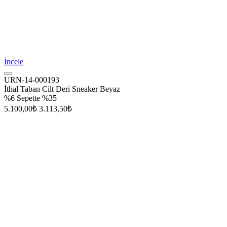
İncele
URN-14-000193
İthal Taban Cilt Deri Sneaker Beyaz
%6
Sepette %35
5.100,00₺
3.113,50₺