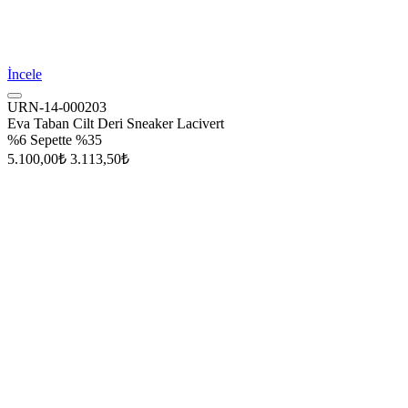
İncele
URN-14-000203
Eva Taban Cilt Deri Sneaker Lacivert
%6
Sepette %35
5.100,00₺
3.113,50₺