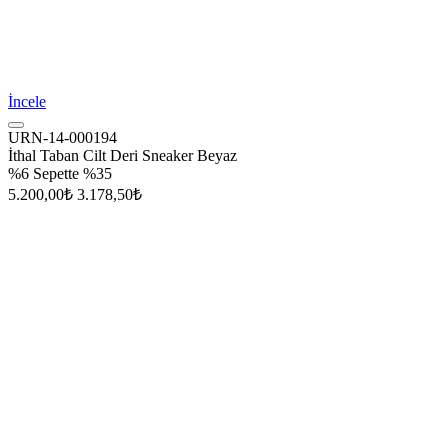
İncele
URN-14-000194
İthal Taban Cilt Deri Sneaker Beyaz
%6
Sepette %35
5.200,00₺
3.178,50₺