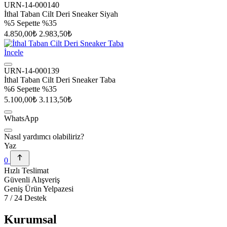
URN-14-000140
İthal Taban Cilt Deri Sneaker Siyah
%5
Sepette %35
4.850,00₺
2.983,50₺
İncele
URN-14-000139
İthal Taban Cilt Deri Sneaker Taba
%6
Sepette %35
5.100,00₺
3.113,50₺
WhatsApp
Nasıl yardımcı olabiliriz?
Yaz
0
Hızlı Teslimat
Güvenli Alışveriş
Geniş Ürün Yelpazesi
7 / 24 Destek
Kurumsal