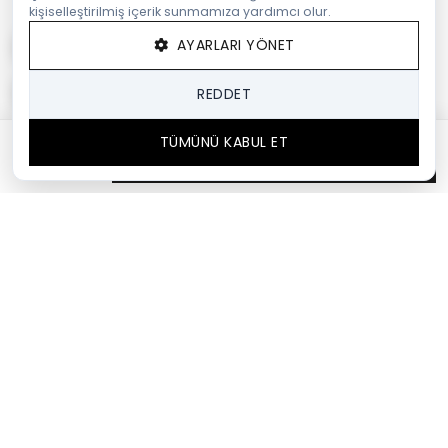
kişiselleştirilmiş içerik sunmamıza yardımcı olur.
AYARLARI YÖNET
REDDET
TÜMÜNÜ KABUL ET
SEPETTE %35
SEPETE EKLE
2.788,50 TL