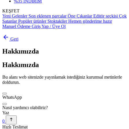
%35 İNDİRİM
KEŞFET
Yeni Gelenler
Son eklenen parçalar
Öne Çıkanlar
Editör seçkisi
Çok
Satanlar
Popüler ürünler
Stoktakiler
Hemen gönderime hazır
Manuel Ödeme
Giriş Yap / Üye Ol
arrow_back
Geri
Hakkımızda
Hakkımızda
Bu alanı web sitenizde yayınlamak istediğiniz kurumsal metinlerle
doldurun.
WhatsApp
Nasıl yardımcı olabiliriz?
Yaz
0
Hızlı Teslimat