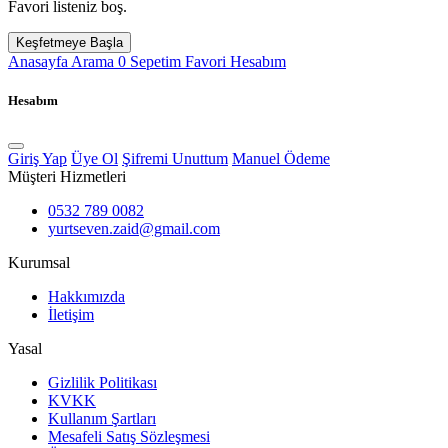
Favori listeniz boş.
Keşfetmeye Başla
Anasayfa
Arama
0
Sepetim
Favori
Hesabım
Hesabım
Giriş Yap
Üye Ol
Şifremi Unuttum
Manuel Ödeme
Müşteri Hizmetleri
0532 789 0082
yurtseven.zaid@gmail.com
Kurumsal
Hakkımızda
İletişim
Yasal
Gizlilik Politikası
KVKK
Kullanım Şartları
Mesafeli Satış Sözleşmesi