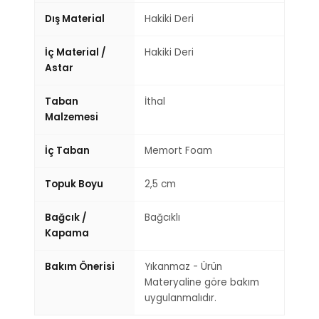
Dış Material
Hakiki Deri
İç Material /
Hakiki Deri
Astar
Taban
İthal
Malzemesi
İç Taban
Memort Foam
Topuk Boyu
2,5 cm
Bağcık /
Bağcıklı
Kapama
Bakım Önerisi
Yıkanmaz - Ürün
Materyaline göre bakım
uygulanmalıdır.