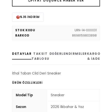
FIYAT DÜŞÜNCE HABER VER
%35 İNDIRIM
STOK KODU
URN-14-000031
BARKOD
8698159803898
DETAYLAR
TAKSIT
DEĞERLENDIRMELER
KARGO
TABLOSU
& İADE
İthal Taban Cild Deri Sneaker
ÜRÜN ÖZELLIKLERI
Model Tip
Sneaker
Sezon
2026 İlkbahar & Yaz