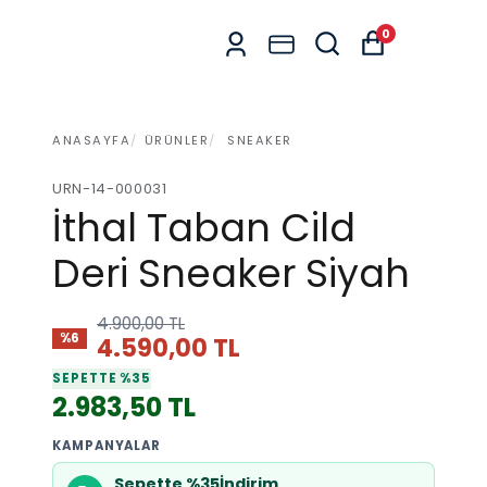
0
ANASAYFA
ÜRÜNLER
SNEAKER
URN-14-000031
İthal Taban Cild
Deri Sneaker Siyah
4.900,00 TL
%6
4.590,00 TL
SEPETTE %35
2.983,50 TL
KAMPANYALAR
Sepette %35İndirim