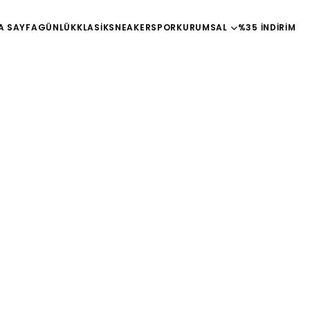
A SAYFA
GÜNLÜK
KLASİK
SNEAKER
SPOR
KURUMSAL
%35 İNDİRİM