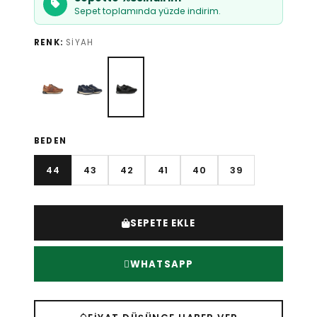
Sepet toplamında yüzde indirim.
RENK:
SIYAH
BEDEN
44
43
42
41
40
39
SEPETE EKLE
WHATSAPP