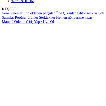
%35 İNDİRİM
KEŞFET
Yeni Gelenler
Son eklenen parçalar
Öne Çıkanlar
Editör seçkisi
Çok
Satanlar
Popüler ürünler
Stoktakiler
Hemen gönderime hazır
Manuel Ödeme
Giriş Yap / Üye Ol