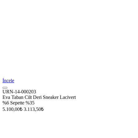
İncele
URN-14-000203
Eva Taban Cilt Deri Sneaker Lacivert
%6
Sepette %35
5.100,00₺
3.113,50₺