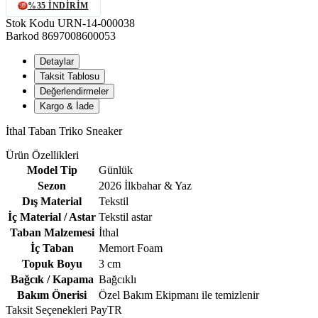
%35 İNDIRIM
Stok Kodu
URN-14-000038
Barkod
8697008600053
Detaylar
Taksit Tablosu
Değerlendirmeler
Kargo & İade
İthal Taban Triko Sneaker
Ürün Özellikleri
Model Tip
Günlük
Sezon
2026 İlkbahar & Yaz
Dış Material
Tekstil
İç Material / Astar
Tekstil astar
Taban Malzemesi
İthal
İç Taban
Memort Foam
Topuk Boyu
3 cm
Bağcık / Kapama
Bağcıklı
Bakım Önerisi
Özel Bakım Ekipmanı ile temizlenir
Taksit Seçenekleri
PayTR