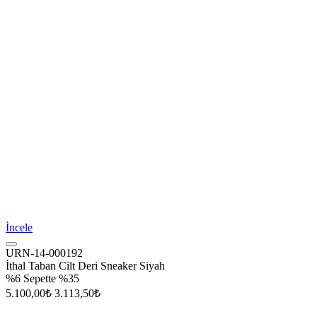
İncele
URN-14-000192
İthal Taban Cilt Deri Sneaker Siyah
%6
Sepette %35
5.100,00₺
3.113,50₺