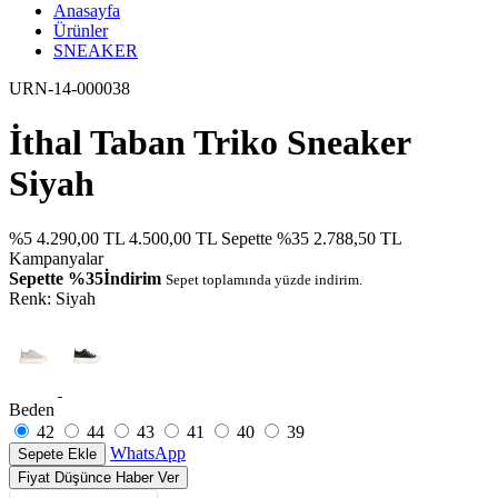
Anasayfa
Ürünler
SNEAKER
URN-14-000038
İthal Taban Triko Sneaker
Siyah
%5
4.290,00 TL
4.500,00 TL
Sepette %35
2.788,50 TL
Kampanyalar
Sepette %35İndirim
Sepet toplamında yüzde indirim.
Renk:
Siyah
Beden
42
44
43
41
40
39
WhatsApp
Sepete Ekle
Fiyat Düşünce Haber Ver