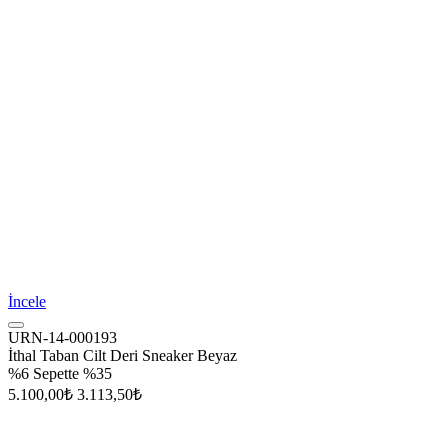
İncele
URN-14-000193
İthal Taban Cilt Deri Sneaker Beyaz
%6
Sepette %35
5.100,00₺
3.113,50₺