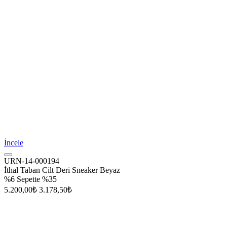
İncele
URN-14-000194
İthal Taban Cilt Deri Sneaker Beyaz
%6
Sepette %35
5.200,00₺
3.178,50₺