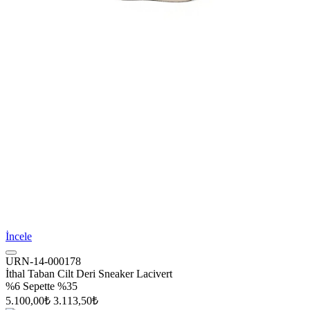
İncele
URN-14-000178
İthal Taban Cilt Deri Sneaker Lacivert
%6
Sepette %35
5.100,00₺
3.113,50₺