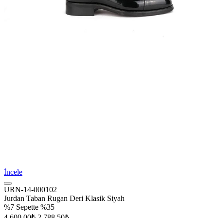
İncele
URN-14-000102
Jurdan Taban Rugan Deri Klasik Siyah
%7
Sepette %35
4.600,00₺
2.788,50₺