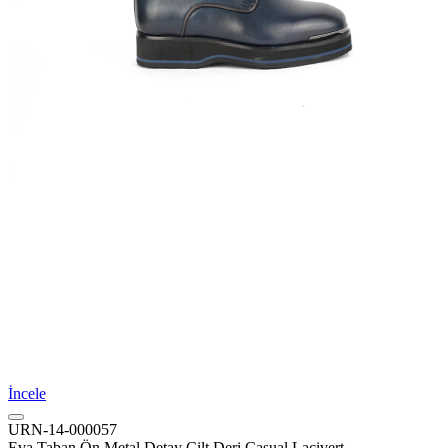
İncele
URN-14-000057
Eva Taban Ön Metal Detay Cilt Deri Casual Lacivert