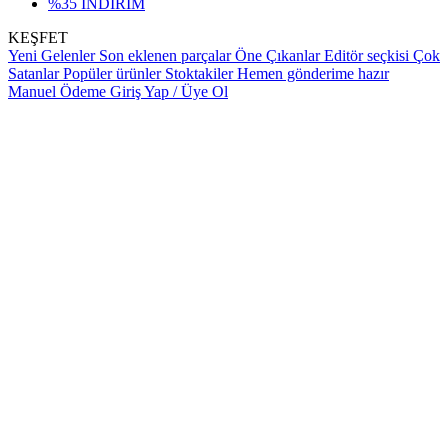
%35 İNDİRİM
KEŞFET
Yeni Gelenler
Son eklenen parçalar
Öne Çıkanlar
Editör seçkisi
Çok
Satanlar
Popüler ürünler
Stoktakiler
Hemen gönderime hazır
Manuel Ödeme
Giriş Yap / Üye Ol