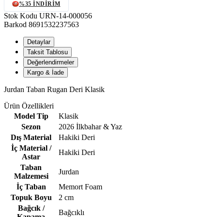
%35 İNDIRIM
Stok Kodu
URN-14-000056
Barkod
8691532237563
Detaylar
Taksit Tablosu
Değerlendirmeler
Kargo & İade
Jurdan Taban Rugan Deri Klasik
Ürün Özellikleri
Model Tip
Klasik
Sezon
2026 İlkbahar & Yaz
Dış Material
Hakiki Deri
İç Material /
Hakiki Deri
Astar
Taban
Jurdan
Malzemesi
İç Taban
Memort Foam
Topuk Boyu
2 cm
Bağcık /
Bağcıklı
Kapama