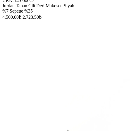
URN-14-000027
Jurdan Taban Cilt Deri Makosen Siyah
%7
Sepette %35
4.500,00₺
2.723,50₺