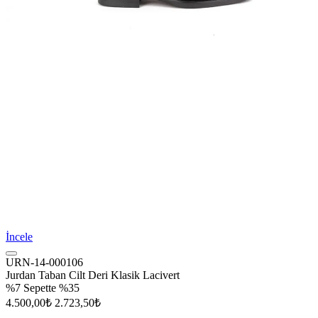
İncele
URN-14-000106
Jurdan Taban Cilt Deri Klasik Lacivert
%7
Sepette %35
4.500,00₺
2.723,50₺