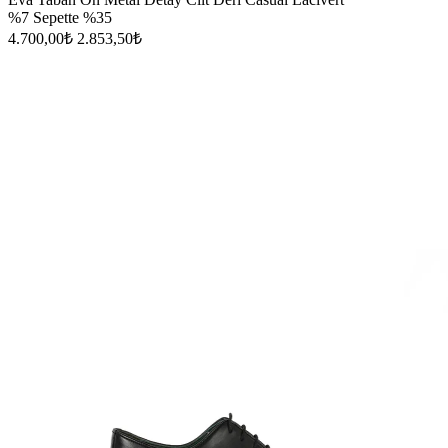
%7
Sepette %35
4.700,00₺
2.853,50₺