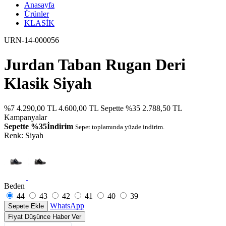
Anasayfa
Ürünler
KLASİK
URN-14-000056
Jurdan Taban Rugan Deri
Klasik Siyah
%7
4.290,00 TL
4.600,00 TL
Sepette %35
2.788,50 TL
Kampanyalar
Sepette %35İndirim
Sepet toplamında yüzde indirim.
Renk:
Siyah
Beden
44
43
42
41
40
39
WhatsApp
Sepete Ekle
Fiyat Düşünce Haber Ver