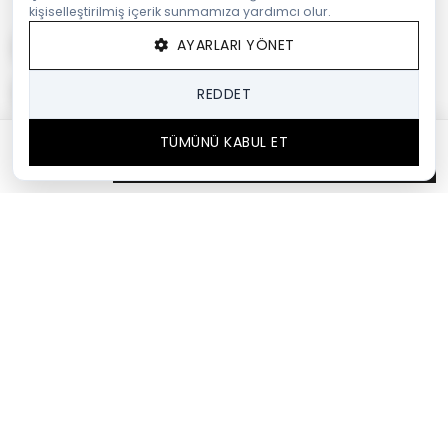
kişiselleştirilmiş içerik sunmamıza yardımcı olur.
AYARLARI YÖNET
REDDET
TÜMÜNÜ KABUL ET
SEPETTE %35
SEPETE EKLE
2.853,50 TL