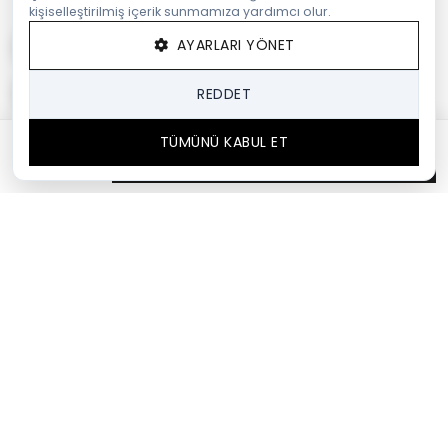
kişiselleştirilmiş içerik sunmamıza yardımcı olur.
AYARLARI YÖNET
REDDET
TÜMÜNÜ KABUL ET
SEPETTE %35
SEPETE EKLE
2.788,50 TL