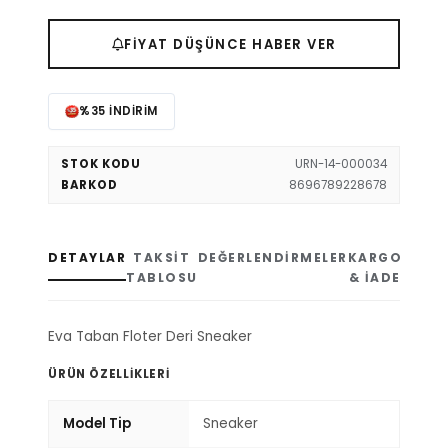
FIYAT DÜŞÜNCE HABER VER
%35 İNDIRIM
STOK KODU
URN-14-000034
BARKOD
8696789228678
DETAYLAR
TAKSIT
DEĞERLENDIRMELER
KARGO
TABLOSU
& İADE
Eva Taban Floter Deri Sneaker
ÜRÜN ÖZELLIKLERI
Model Tip
Sneaker