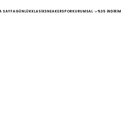
A SAYFA
GÜNLÜK
KLASİK
SNEAKER
SPOR
KURUMSAL
%35 İNDİRİM