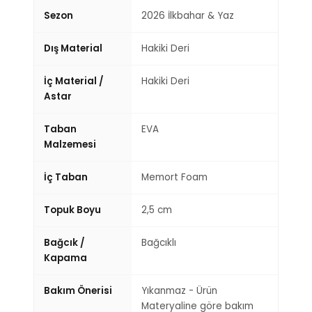
Sezon
2026 İlkbahar & Yaz
Dış Material
Hakiki Deri
İç Material /
Hakiki Deri
Astar
Taban
EVA
Malzemesi
İç Taban
Memort Foam
Topuk Boyu
2,5 cm
Bağcık /
Bağcıklı
Kapama
Bakım Önerisi
Yıkanmaz - Ürün
Materyaline göre bakım