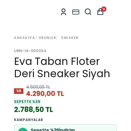
0
ANASAYFA
ÜRÜNLER
SNEAKER
URN-14-000034
Eva Taban Floter
Deri Sneaker Siyah
4.500,00 TL
%5
4.290,00 TL
SEPETTE %35
2.788,50 TL
KAMPANYALAR
Sepette %35İndirim