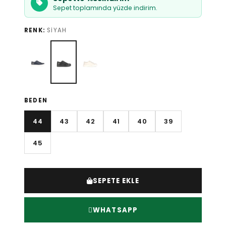
Sepet toplamında yüzde indirim.
RENK:
SIYAH
BEDEN
44
43
42
41
40
39
45
SEPETE EKLE
WHATSAPP