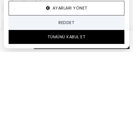
AYARLARI YÖNET
REDDET
TÜMÜNÜ KABUL ET
SEPETTE %35
SEPETE EKLE
3.022,50 TL