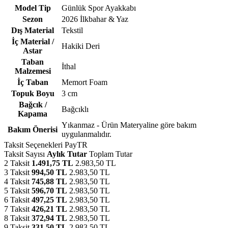
Model Tip
Günlük Spor Ayakkabı
Sezon
2026 İlkbahar & Yaz
Dış Material
Tekstil
İç Material /
Hakiki Deri
Astar
Taban
İthal
Malzemesi
İç Taban
Memort Foam
Topuk Boyu
3 cm
Bağcık /
Bağcıklı
Kapama
Yıkanmaz - Ürün Materyaline göre bakım
Bakım Önerisi
uygulanmalıdır.
Taksit Seçenekleri
PayTR
Taksit Sayısı
Aylık Tutar
Toplam Tutar
2 Taksit
1.491,75 TL
2.983,50 TL
3 Taksit
994,50 TL
2.983,50 TL
4 Taksit
745,88 TL
2.983,50 TL
5 Taksit
596,70 TL
2.983,50 TL
6 Taksit
497,25 TL
2.983,50 TL
7 Taksit
426,21 TL
2.983,50 TL
8 Taksit
372,94 TL
2.983,50 TL
9 Taksit
331,50 TL
2.983,50 TL