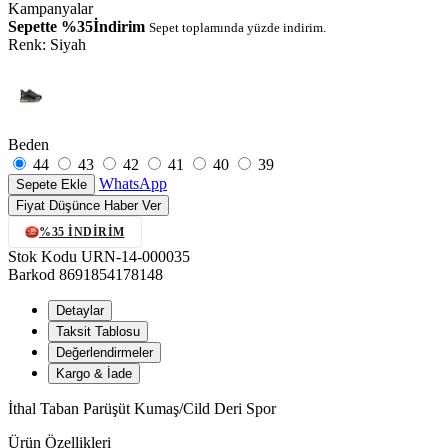
Kampanyalar
Sepette %35İndirim
Sepet toplamında yüzde indirim.
Renk:
Siyah
Beden
44
43
42
41
40
39
WhatsApp
Sepete Ekle
Fiyat Düşünce Haber Ver
%35 İNDIRIM
Stok Kodu
URN-14-000035
Barkod
8691854178148
Detaylar
Taksit Tablosu
Değerlendirmeler
Kargo & İade
İthal Taban Parüşüt Kumaş/Cild Deri Spor
Ürün Özellikleri