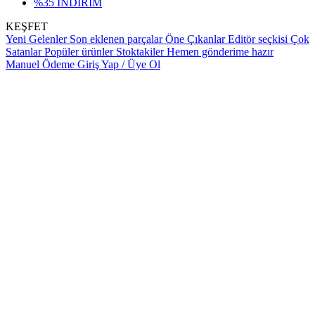
%35 İNDİRİM
KEŞFET
Yeni Gelenler
Son eklenen parçalar
Öne Çıkanlar
Editör seçkisi
Çok
Satanlar
Popüler ürünler
Stoktakiler
Hemen gönderime hazır
Manuel Ödeme
Giriş Yap / Üye Ol