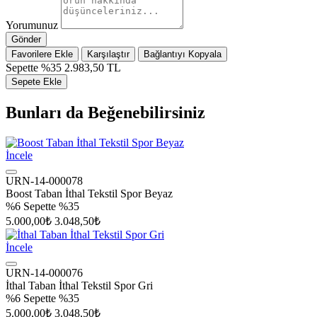
Yorumunuz
Gönder
Favorilere Ekle
Karşılaştır
Bağlantıyı Kopyala
Sepette %35
2.983,50 TL
Sepete Ekle
Bunları da Beğenebilirsiniz
İncele
URN-14-000078
Boost Taban İthal Tekstil Spor Beyaz
%6
Sepette %35
5.000,00₺
3.048,50₺
İncele
URN-14-000076
İthal Taban İthal Tekstil Spor Gri
%6
Sepette %35
5.000,00₺
3.048,50₺