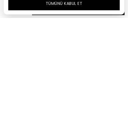
TÜMÜNÜ KABUL ET
SEPETTE %35
SEPETE EKLE
2.788,50 TL