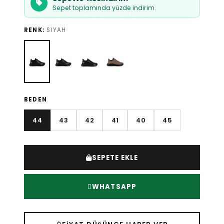
Sepet toplamında yüzde indirim.
RENK:
SIYAH
BEDEN
44
43
42
41
40
45
SEPETE EKLE
WHATSAPP