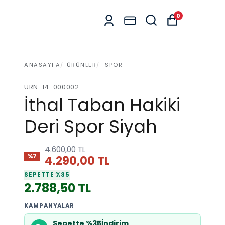
0
ANASAYFA
ÜRÜNLER
SPOR
URN-14-000002
İthal Taban Hakiki
Deri Spor Siyah
4.600,00 TL
%7
4.290,00 TL
SEPETTE %35
2.788,50 TL
KAMPANYALAR
Sepette %35İndirim