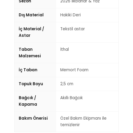
Sezon
2026 İlkbahar & Yaz
Dış Material
Hakiki Deri
İç Material /
Tekstil astar
Astar
Taban
İthal
Malzemesi
İç Taban
Memort Foam
Topuk Boyu
2,5 cm
Bağcık /
Akıllı Bağcık
Kapama
Bakım Önerisi
Özel Bakım Ekipmanı ile
temizlenir