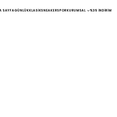
A SAYFA
GÜNLÜK
KLASİK
SNEAKER
SPOR
KURUMSAL
%35 İNDİRİM