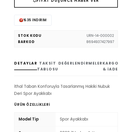
FIYAT DÜŞÜNCE HABER VER
%35 İNDIRIM
STOK KODU
URN-14-000002
BARKOD
8694937427997
DETAYLAR
TAKSIT
DEĞERLENDIRMELER
KARGO
TABLOSU
& İADE
İthal Taban Konforuyla Tasarlanmış Hakiki Nubuk
Deri Spor Ayakkabı
ÜRÜN ÖZELLIKLERI
Model Tip
Spor Ayakkabı