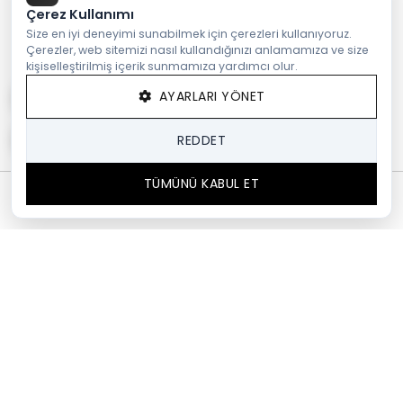
Çerez Kullanımı
Size en iyi deneyimi sunabilmek için çerezleri kullanıyoruz.
Çerezler, web sitemizi nasıl kullandığınızı anlamamıza ve size
kişiselleştirilmiş içerik sunmamıza yardımcı olur.
AYARLARI YÖNET
REDDET
TÜMÜNÜ KABUL ET
0
Anasayfa
Arama
Sepetim
Favori
Hesabım